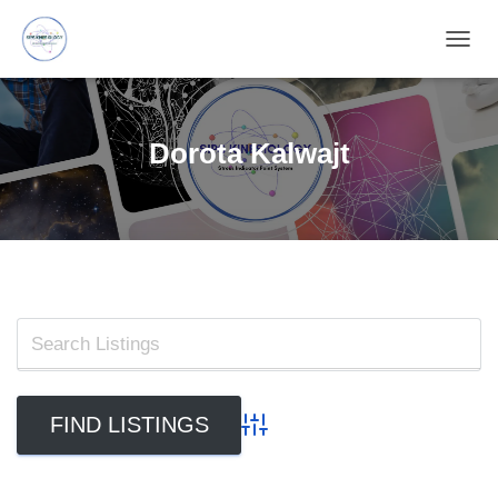
TOGG
NAVIG
Dorota Kalwajt
Advanced Search