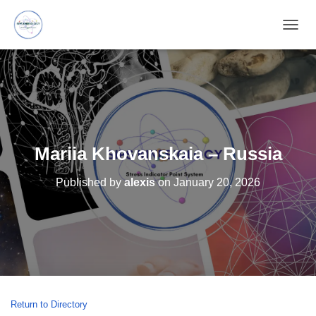
T
O
G
G
L
E
N
A
V
Mariia Khovanskaia – Russia
I
G
Published by
alexis
on
January 20, 2026
A
T
I
O
N
Return to Directory