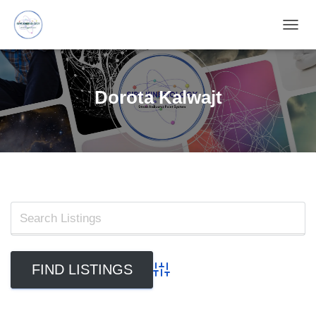
TOGG
NAVIG
Dorota Kalwajt
Advanced Search